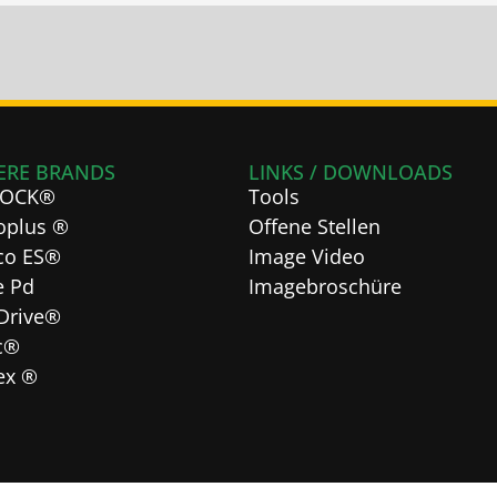
ERE BRANDS
LINKS / DOWNLOADS
LOCK®
Tools
oplus ®
Offene Stellen
co ES®
Image Video
e Pd
Imagebroschüre
Drive®
c®
lex ®