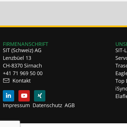
FIRMENANSCHRIFT
UNS
SIT (Schweiz) AG
SIT-
Lenzbüel 13
Serv
CH-8370 Sirnach
Tras
+41 71 969 50 00
Eagl
Kontakt
Top 
iSyn
Elaf
Impressum
Datenschutz
AGB