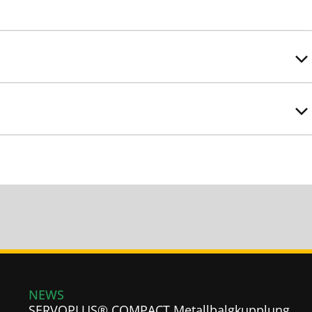
NEWS
SERVOPLUS® COMPACT Metallbalgkupplung