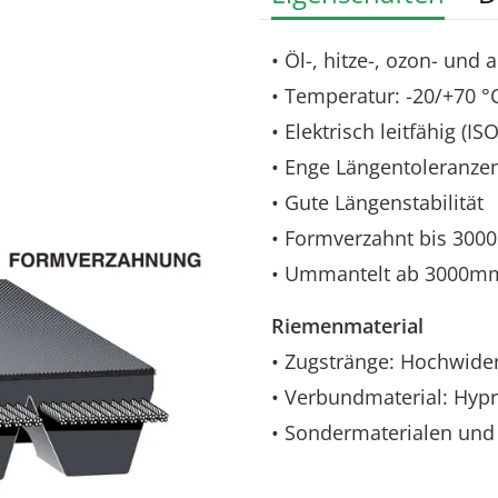
• Öl-, hitze-, ozon- und
• Temperatur: -20/+70 °
• Elektrisch leitfähig (IS
• Enge Längentoleranze
• Gute Längenstabilität
• Formverzahnt bis 30
• Ummantelt ab 3000m
Riemenmaterial
• Zugstränge: Hochwider
• Verbundmaterial: Hyp
• Sondermaterialen und