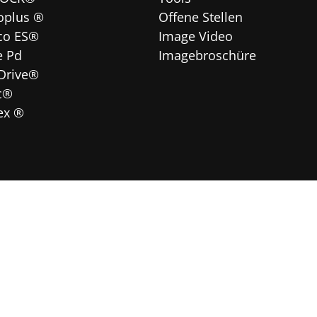
oplus ®
Offene Stellen
co ES®
Image Video
e Pd
Imagebroschüre
Drive®
c®
lex ®