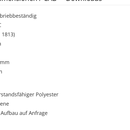
 abriebbeständig
C
O 1813)
n
00mm
m
standsfähiger Polyester
rene
 Aufbau auf Anfrage