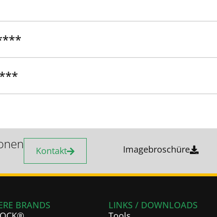
****
 ***
ionen
Imagebroschüre
Kontakt
ERE BRANDS
LINKS / DOWNLOADS
LOCK®
Tools