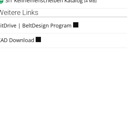
SIT Keilriemenscheiben Katalog
(4 MB)
Weitere Links
itDrive | BeltDesign Program
CAD Download