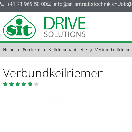
+41 71 969 50 00
info@sit-antriebstechnik.ch
Jobs
Home
Produkte
Keilriemenantriebe
Verbundkeilrieme
Verbundkeilriemen