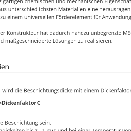
zigartigen chemischen und mechanischen Eigenschaf
s unterschiedlichsten Materialien eine herausragende
u einem universellen Förderelement für Anwendung
 Der Konstrukteur hat dadurch nahezu unbegrenzte Mö
nd maßgeschneiderte Lösungen zu realisieren.
ien
rd die Beschichtungsdicke mit einem Dickenfaktor mu
×Dickenfaktor C
ie Beschichtung sein.
digkeiten bis zu 1 m/s und bei einer Temperatur von 